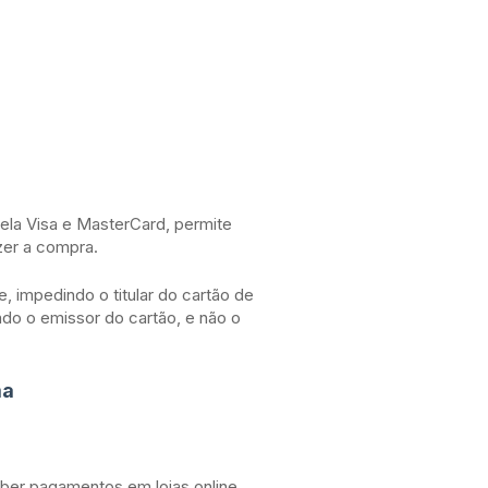
)
ela Visa e MasterCard, permite
zer a compra.
, impedindo o titular do cartão de
ndo o emissor do cartão, e não o
ma
eber pagamentos em lojas online.