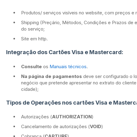
Produtos/ serviços visíveis no website, com preços e
Shipping (Preçário, Métodos, Condições e Prazos de en
do serviço;
Site em http.
Integração dos Cartões Visa e Mastercard:
Consulte
os
Manuais técnicos
.
Na página de pagamentos
deve ser configurado o l
negócio que pretende apresentar no extrato do clien
cidade);
Tipos de Operações nos cartões Visa e Masterc
Autorizações (
AUTHORIZATION
)
Cancelamento de autorizações (
VOID
)
Cobrança (
CAPTURE
)