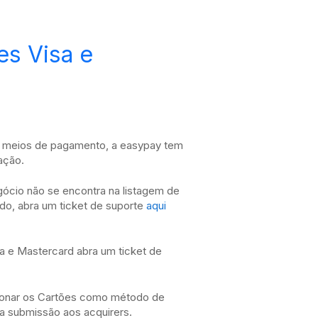
es Visa e
us meios de pagamento, a easypay tem
ação.
egócio não se encontra na listagem de
uído, abra um ticket de suporte
aqui
sa e Mastercard abra um ticket de
cionar os Cartões como método de
a submissão aos acquirers.