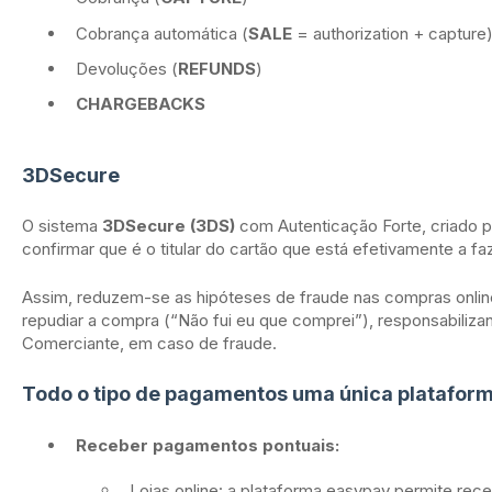
Cobrança automática (
SALE
= authorization + capture
Devoluções (
REFUNDS
)
CHARGEBACKS
3DSecure
O sistema
3DSecure (3DS)
com Autenticação Forte, criado p
confirmar que é o titular do cartão que está efetivamente a fa
Assim, reduzem-se as hipóteses de fraude nas compras online
repudiar a compra (“Não fui eu que comprei”), responsabiliza
Comerciante, em caso de fraude.
Todo o tipo de pagamentos uma única platafor
Receber pagamentos pontuais:
Lojas online: a plataforma easypay permite rec