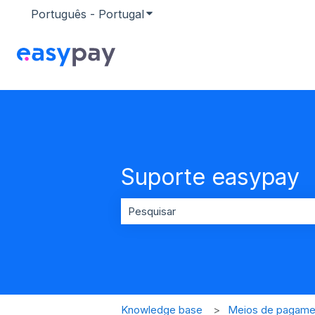
Português - Portugal
Mostrar submenu para traduçõ
Suporte easypay
Não existem sugestões porque o ca
Knowledge base
Meios de pagame