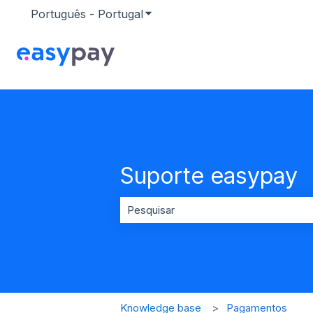
Português - Portugal
Mostrar submenu para traduçõ
Suporte easypay
Não existem sugestões porque o ca
Knowledge base
Pagamentos