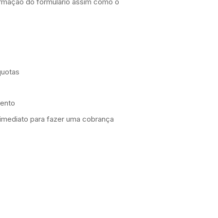
rmação do formulário assim como o
quotas
vento
imediato para fazer uma cobrança