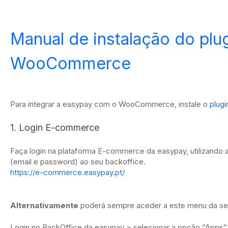
Manual de instalação do pl
WooCommerce
Para integrar a easypay com o WooCommerce, instale o
plugi
1. Login E-commerce
Faça login na plataforma E-commerce da easypay, utilizando
(email e password) ao seu backoffice.
https://e-commerce.easypay.pt/
Alternativamente
poderá sempre aceder a este menu da se
Login no BackOffice da easypay > selecionar a opção “Apps” >