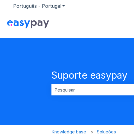
Português - Portugal
Mostrar submenu para traduçõ
Suporte easypay
Não existem sugestões porque o ca
Knowledge base
Soluções