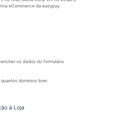
forma eCommerce da easypay.
preencher os dados do formulário
 quantos domínios tiver.
ção à Loja