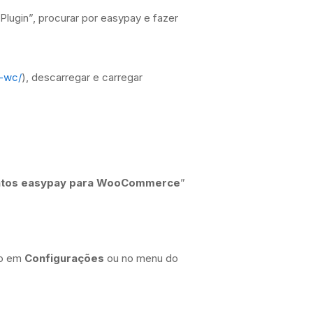
Plugin”, procurar por easypay e fazer
t-wc/
), descarregar e carregar
ntos easypay para WooCommerce
”
do em
Configurações
ou no menu do