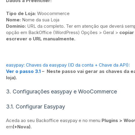
Dados a Preencher:
Tipo de Loja:
Woocommerce
Nome:
Nome da sua Loja
Domínio:
URL da completo. Ter em atenção que deverá sempre
opção em BackOffice (WordPress) Opções > Geral >
copiar
escrever o URL manualmente.
easypay: Chaves da easypay (ID da conta + Chave da API):
Ver o passo 3.1
– Neste passo vai gerar as chaves da e
loja).
3. Configurações easypay e WooCommerce
3.1. Configurar Easypay
Aceda ao seu Backoffice easypay e no menu
Plugins > Wo
em
(+Nova).