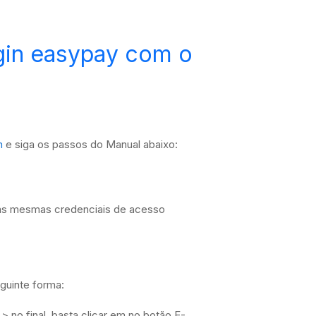
ugin easypay com o
n
e siga os passos do Manual abaixo:
 as mesmas credenciais de acesso
guinte forma:
 no final, basta clicar em no botão E-