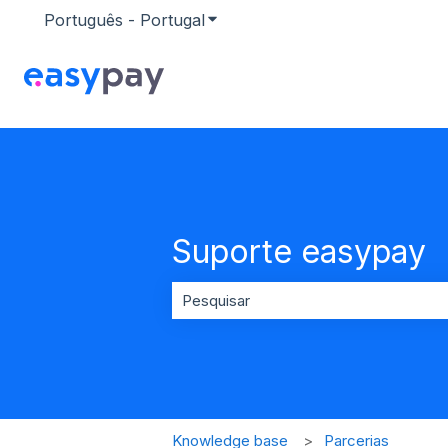
Português - Portugal
Mostrar submenu para traduçõ
Suporte easypay
Não existem sugestões porque o ca
Knowledge base
Parcerias