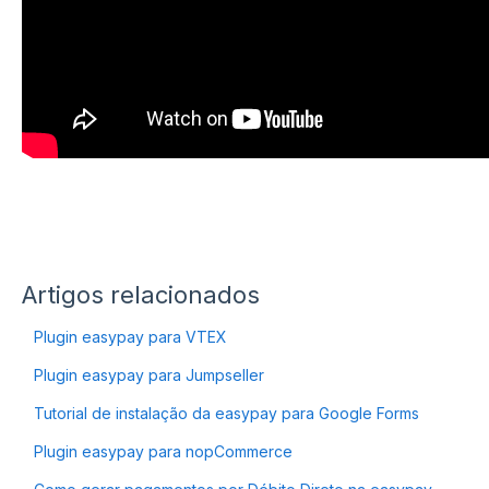
Artigos relacionados
Plugin easypay para VTEX
Plugin easypay para Jumpseller
Tutorial de instalação da easypay para Google Forms
Plugin easypay para nopCommerce