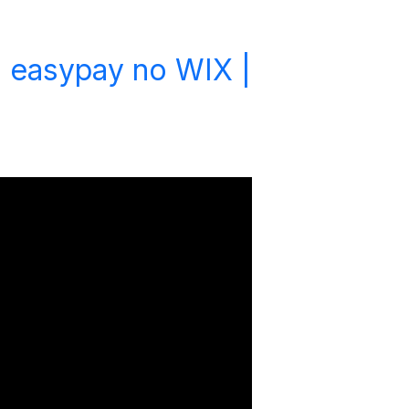
a easypay no WIX |