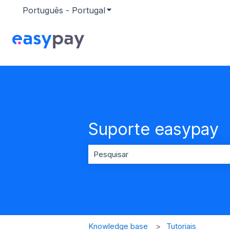
Português - Portugal
Mostrar submenu para traduçõ
Suporte easypay
Não existem sugestões porque o ca
Knowledge base
Tutoriais